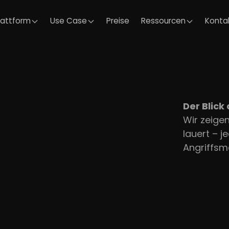
lattform
Use Case
Preise
Ressourcen
Konta
Der Blick 
Wir zeigen
lauert – j
Angriffsmö