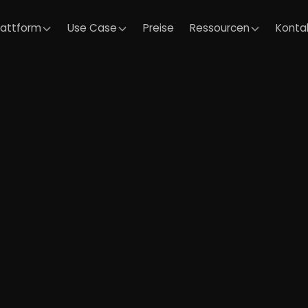
lattform
Use Case
Preise
Ressourcen
Konta